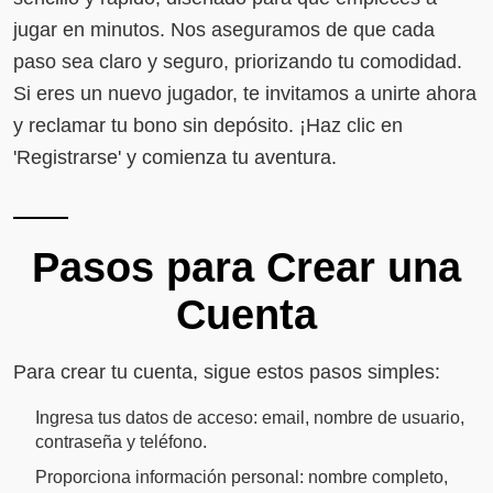
jugar en minutos. Nos aseguramos de que cada
paso sea claro y seguro, priorizando tu comodidad.
Si eres un nuevo jugador, te invitamos a unirte ahora
y reclamar tu bono sin depósito. ¡Haz clic en
'Registrarse' y comienza tu aventura.
Pasos para Crear una
Cuenta
Para crear tu cuenta, sigue estos pasos simples:
Ingresa tus datos de acceso: email, nombre de usuario,
contraseña y teléfono.
Proporciona información personal: nombre completo,