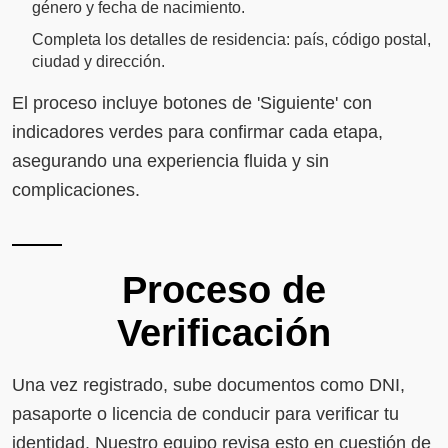
género y fecha de nacimiento.
Completa los detalles de residencia: país, código postal,
ciudad y dirección.
El proceso incluye botones de 'Siguiente' con
indicadores verdes para confirmar cada etapa,
asegurando una experiencia fluida y sin
complicaciones.
Proceso de
Verificación
Una vez registrado, sube documentos como DNI,
pasaporte o licencia de conducir para verificar tu
identidad. Nuestro equipo revisa esto en cuestión de