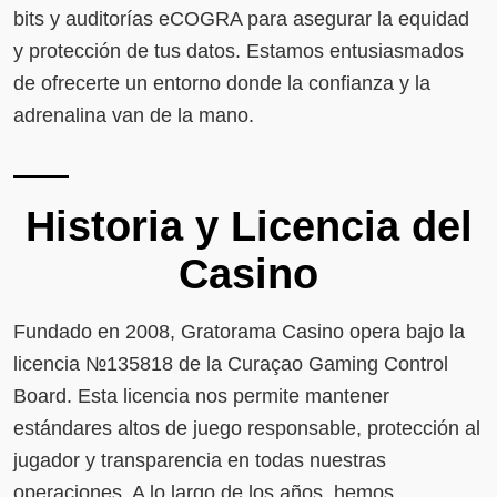
Onlyplay
Gamzix
Gamzix
Gamzix
bits y auditorías eCOGRA para asegurar la equidad
Gaming
Gaming
Red Door
Gameshows
VIP
Lightning
y protección de tus datos. Estamos entusiasmados
Roulette
Roulette
Blackjack
Pragmatic
de ofrecerte un entorno donde la confianza y la
Live
Evolution
Evolution
Evolution
Zeppelin
To The
adrenalina van de la mano.
Bonanza
Coin
The Dog
Book of
Moon
Bet
Billion
Strike
House -
Ra
Solutions
AGT
Hold and
Muttley
Deluxe
BGaming
Crazy
Sweet
Casino
MONOPOLY
Win
Crew
Novomatic
Pachinko
Bonanza
Hold'em
Live
Historia y Licencia del
Playson
PragmaticPlay
CandyLand
Evolution
Evolution
Evolution
Casino
Pragmatic
Live
Release
Lady Wolf
Super
Twilight
Fundado en 2008, Gratorama Casino opera bajo la
the
Moon
Twins
Princess
licencia №135818 de la Curaçao Gaming Control
Kraken
BGaming
Hacksaw
PragmaticPlay
Board. Esta licencia nos permite mantener
Megaways
PragmaticPlay
estándares altos de juego responsable, protección al
jugador y transparencia en todas nuestras
operaciones. A lo largo de los años, hemos