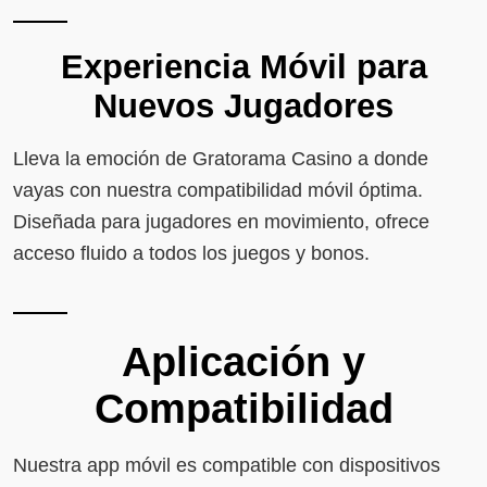
Experiencia Móvil para
Nuevos Jugadores
Lleva la emoción de Gratorama Casino a donde
vayas con nuestra compatibilidad móvil óptima.
Diseñada para jugadores en movimiento, ofrece
acceso fluido a todos los juegos y bonos.
Aplicación y
Compatibilidad
Nuestra app móvil es compatible con dispositivos