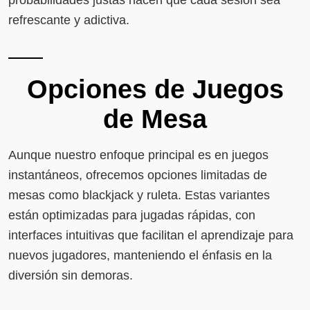
refrescante y adictiva.
Opciones de Juegos
de Mesa
Aunque nuestro enfoque principal es en juegos
instantáneos, ofrecemos opciones limitadas de
mesas como blackjack y ruleta. Estas variantes
están optimizadas para jugadas rápidas, con
interfaces intuitivas que facilitan el aprendizaje para
nuevos jugadores, manteniendo el énfasis en la
diversión sin demoras.