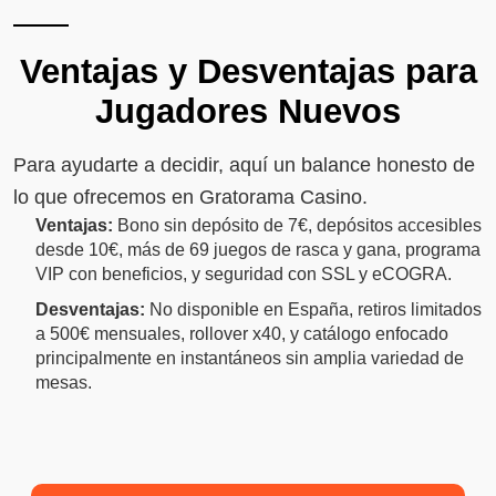
Ventajas y Desventajas para
Jugadores Nuevos
Para ayudarte a decidir, aquí un balance honesto de
lo que ofrecemos en Gratorama Casino.
Ventajas:
Bono sin depósito de 7€, depósitos accesibles
desde 10€, más de 69 juegos de rasca y gana, programa
VIP con beneficios, y seguridad con SSL y eCOGRA.
Desventajas:
No disponible en España, retiros limitados
a 500€ mensuales, rollover x40, y catálogo enfocado
principalmente en instantáneos sin amplia variedad de
mesas.